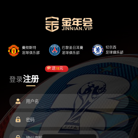
送
18
元
注册
登录